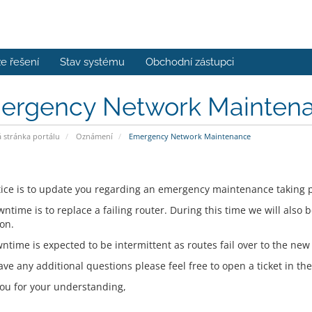
e řešení
Stav systému
Obchodní zástupci
ergency Network Mainten
stránka portálu
Oznámení
Emergency Network Maintenance
tice is to update you regarding an emergency maintenance taking
ntime is to replace a failing router. During this time we will also 
on.
ntime is expected to be intermittent as routes fail over to the ne
ave any additional questions please feel free to open a ticket in th
ou for your understanding,