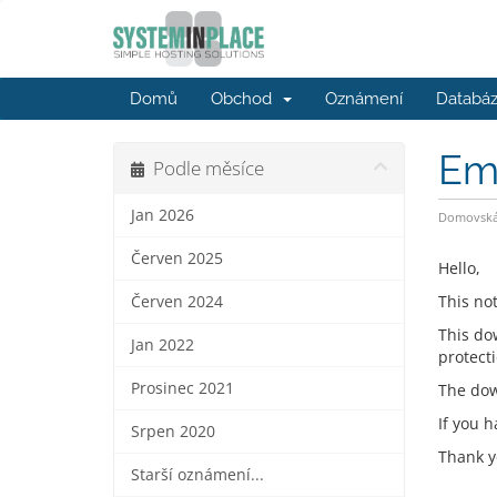
Domů
Obchod
Oznámení
Databáz
Em
Podle měsíce
Jan 2026
Domovská 
Červen 2025
Hello,
This no
Červen 2024
This dow
Jan 2022
protecti
Prosinec 2021
The dow
If you h
Srpen 2020
Thank y
Starší oznámení...