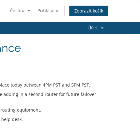
Čeština
Přihlášení
Zobrazit košík
Účet
ance
 place today between 4PM PST and 5PM PST.
be adding in a second router for future failover
w routing equipment.
e help desk.