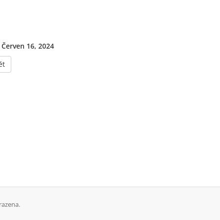
 Červen 16, 2024
ět
razena.