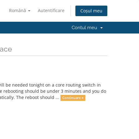
Română
Autentificare
Coșul meu
Contul meu
lace
ll be needed tonight on a core routing switch in
ile rebooting should be under 3 minutes and you do
ically. The reboot should ...
Continuare »