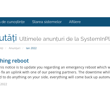
a de cunoștințe
Starea sistemelor
Afiliere
utăți
Ultimele anunțuri de la SystemInP
nți
Anunțuri
Ian 2022
hing reboot
This notice is to update you regarding an emergency reboot which wi
o fix an uplink with one of our peering partners. The downtime wh
d to do anything on your side, everything will come back up automat
 2022