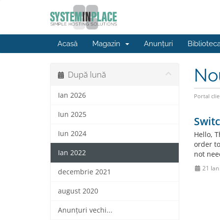
Acasă
Magazin
Anunțuri
Bibliotec
No
După lună
Ian 2026
Portal clie
Iun 2025
Switc
Iun 2024
Hello, 
order t
Ian 2022
not nee
21 Ian
decembrie 2021
august 2020
Anunțuri vechi...