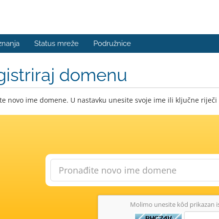
znanja
Status mreže
Podružnice
istriraj domenu
e novo ime domene. U nastavku unesite svoje ime ili ključne riječi 
Molimo unesite kôd prikazan 