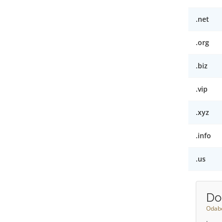
.net
.org
.biz
.vip
.xyz
.info
.us
Do
Odabe