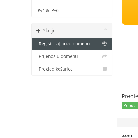
IPv4 & IPv6
Akcije
Registriraj novu domenu
Prijenos u domenu
Pregled košarice
Pregle
Popular 
.com