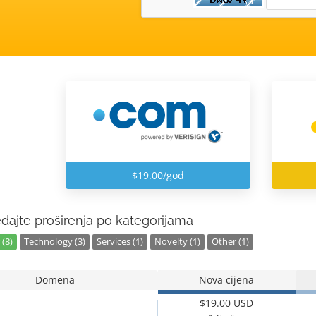
$19.00/god
dajte proširenja po kategorijama
(8)
Technology (3)
Services (1)
Novelty (1)
Other (1)
Domena
Nova cijena
$19.00 USD