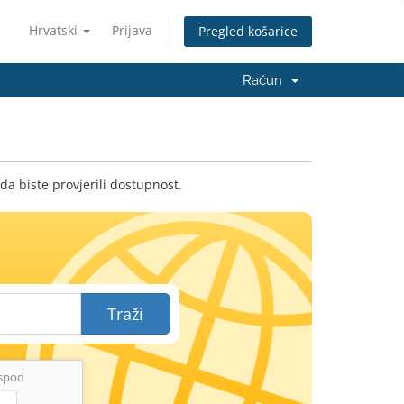
Hrvatski
Prijava
Pregled košarice
Račun
da biste provjerili dostupnost.
Traži
ispod