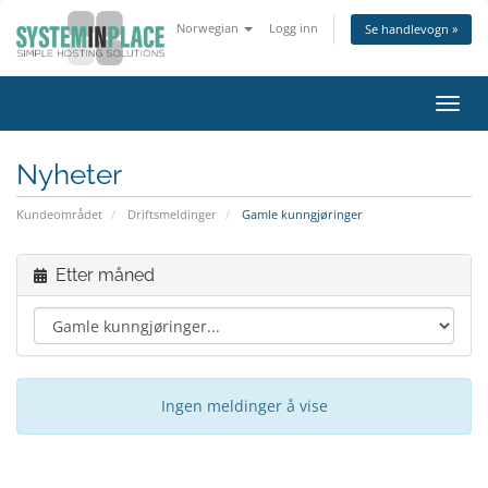
Norwegian
Logg inn
Se handlevogn »
Bytt
navig
Nyheter
Kundeområdet
Driftsmeldinger
Gamle kunngjøringer
Etter måned
Ingen meldinger å vise