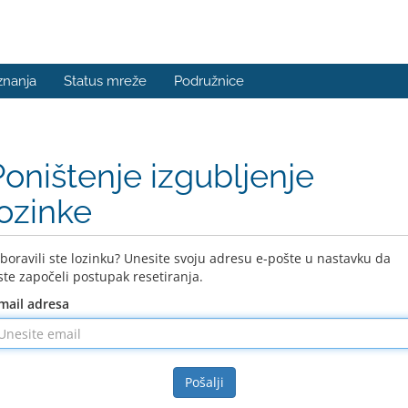
znanja
Status mreže
Podružnice
Poništenje izgubljenje
lozinke
boravili ste lozinku? Unesite svoju adresu e-pošte u nastavku da
ste započeli postupak resetiranja.
mail adresa
Pošalji