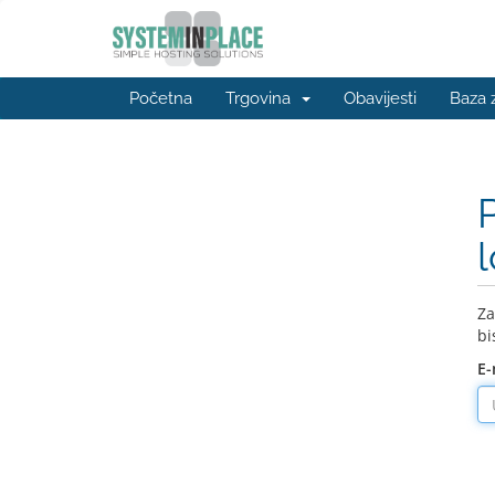
Početna
Trgovina
Obavijesti
Baza 
Za
bi
E-