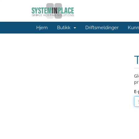
Hjem
Butikk
Driftsmeldinger
Kunn
Gl
pr
E-