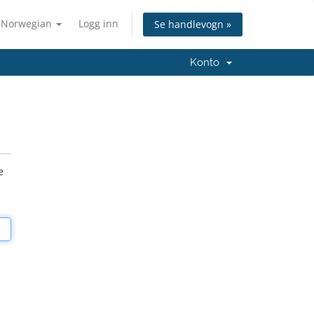
Norwegian
Logg inn
Se handlevogn »
Konto
e