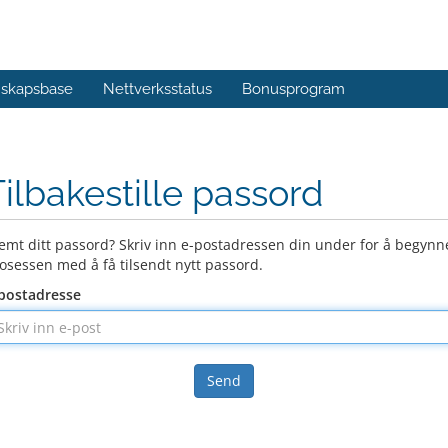
skapsbase
Nettverksstatus
Bonusprogram
Tilbakestille passord
emt ditt passord? Skriv inn e-postadressen din under for å begynn
osessen med å få tilsendt nytt passord.
postadresse
Send