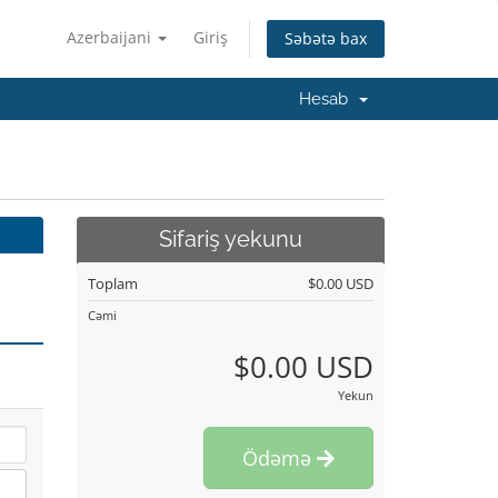
Azerbaijani
Giriş
Səbətə bax
Hesab
Sifariş yekunu
Toplam
$0.00 USD
Cəmi
$0.00 USD
Yekun
Ödəmə