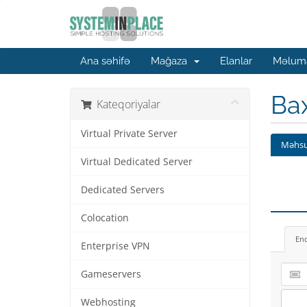
Ana səhifə
Mağaza
Elanlar
Məluma
Ba
Kateqoriyalar
Virtual Private Server
Məhsu
Virtual Dedicated Server
Dedicated Servers
Colocation
En
Enterprise VPN
Gameservers
Webhosting