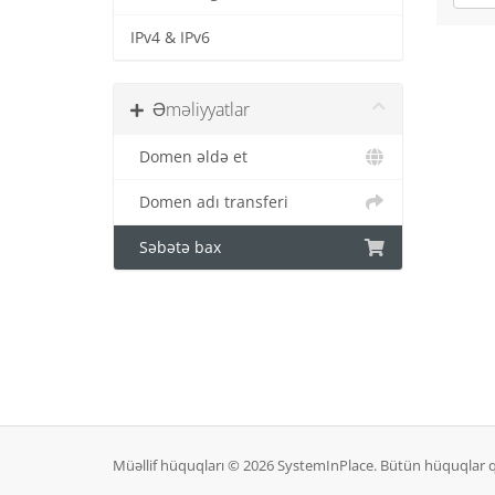
IPv4 & IPv6
Əməliyyatlar
Domen əldə et
Domen adı transferi
Səbətə bax
Müəllif hüquqları © 2026 SystemInPlace. Bütün hüquqlar 