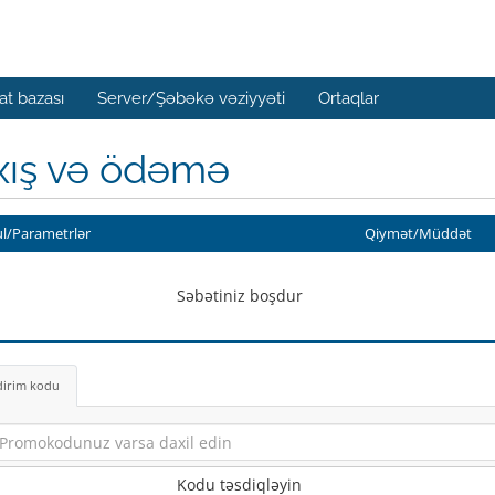
t bazası
Server/Şəbəkə vəziyyəti
Ortaqlar
xış və ödəmə
l/Parametrlər
Qiymət/Müddət
Səbətiniz boşdur
dirim kodu
Kodu təsdiqləyin