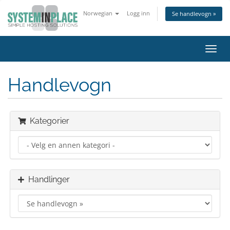
Norwegian
Logg inn
Se handlevogn »
Bytt
navig
Handlevogn
Kategorier
Handlinger