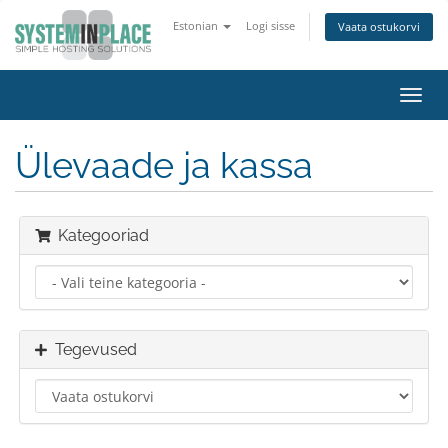
Estonian
Logi sisse
Vaata ostukorvi
Lülit
navig
Ülevaade ja kassa
Kategooriad
Tegevused