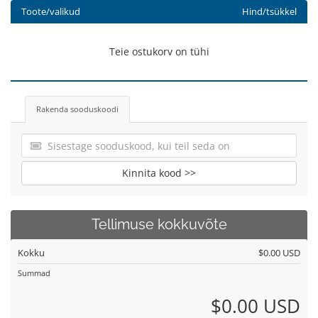
Toote/valikud
Hind/tsükkel
Teie ostukorv on tühi
Rakenda sooduskoodi
Kinnita kood >>
Tellimuse kokkuvõte
Kokku
$0.00 USD
Summad
$0.00 USD