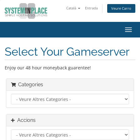
Català
Entrada
Veure Carro
Canv
la
nave
Select Your Gameserver
Enjoy our 48 hour moneyback guarentee!
Categories
Accions