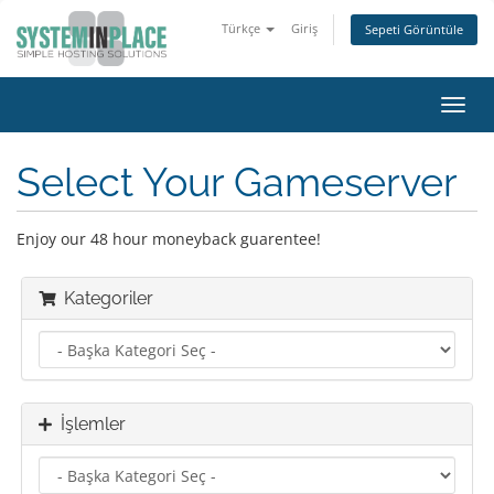
Türkçe
Giriş
Sepeti Görüntüle
Gezi
değiş
Select Your Gameserver
Enjoy our 48 hour moneyback guarentee!
Kategoriler
İşlemler