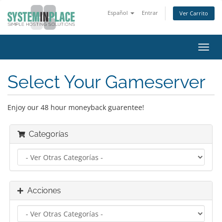
Español
Entrar
Ver Carrito
Alter
Nave
Select Your Gameserver
Enjoy our 48 hour moneyback guarentee!
Categorías
Acciones